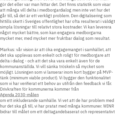
gör det eller var man hittar det. Det finns statistik som visar
att många vill delta i medborgardialog men inte vet hur det
går till, så det är ett verkligt problem. Den digitalisering som
hittills skett i Sveriges offentlighet har ofta resulterat i väldigt
simpla lösningar till relativt stora kostnader. Vi kan leverera
något mycket bättre, som kan engagera medborgarna
mycket mer, med mycket mer fruktbar dialog som resultat.
Markus:
vår vision är att öka engagemanget i samhället, att
det ska upplevas som enkelt och roligt för medborgare att
delta i dialog - och att det ska vara enkelt även för de
kommunanställda. Vi vill sänka tröskeln så mycket som
möjligt. Lösningen som vi lanserar inom kort bygger på MVP-
tänk (minimum viable product). Vi bygger den funktionalitet
som vi har verifierat ett behov av utifrån den feedback vi får.
Drivkraften för kommunerna kommer från
Agenda 2030-målen
om ett inkluderande samhälle. Vi vet att de har problem med
hur det ska gå till, vi har pratat med många kommuner. WINR
bidrar till målet om ett deltagandebaserat och representativt