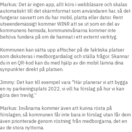
Markus:
Det är ingen app, allt körs i webbläsare och skalas
automatiskt till det skärmformat som användaren har, så det
fungerar oavsett om du har mobil, platta eller dator. Rent
utseendemässigt kommer WINR att se ut som en del av
kommunens hemsida, kommuninvånarna kommer inte
behöva fundera på om de hamnat i ett externt verktyg.
Kommunen kan sätta upp affischer på de faktiska platser
som diskuteras i medborgardialog och ställa frågor. Skannar
du in en QR-kod kan du med hjälp av din mobil lämna dina
synpunkter direkt på platsen.
Jimmy:
Det kan till exempel vara "Här planerar vi att bygga
en ny parkeringsplats 2022, vi vill ha förslag på hur vi kan
göra den trevlig.”
Markus:
Invånarna kommer även att kunna rösta på
förslagen, så kommunen får inte bara in förslag utan får dem
även prioriterade genom röstning från medborgarna, det en
av de stora nyttorna.