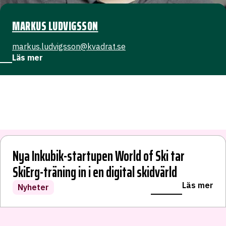
MARKUS LUDVIGSSON
markus.ludvigsson@kvadrat.se
Läs mer
Nya a-kassan straffar de som vågar driva
Nya Inkubik-startupen World of Ski tar
eget
Vårkonferens i Jönköping 2026
SkiErg-träning in i en digital skidvärld
LÄS VIDARE
Läs mer
Läs mer
Läs mer
Blogginlägg
Evenemang
Nyheter