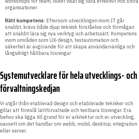
workshops för team, vilket visat sig vara effektivt hos stora
organisationer​
Rätt kompetens
: Eftersom utvecklingen inom IT går
snabbt, krävs både djup teknisk förståelse och förmågan
att snabbt lära sig nya verktyg och arbetssätt. Kompetens
inom områden som UX-design, testautomation och
säkerhet är avgörande för att skapa användarvänliga och
långsiktigt hållbara lösningar​
Systemutvecklare för hela utvecklings- och
förvaltningskedjan
Vi utgår ifrån etablerad design och etablerade tekniker och
gillar att föreslå lättförvaltade och testbara lösningar. Era
behov ska ligga till grund för er arkitektur och er utveckling,
oavsett om det handlar om webb, mobil, desktop, integration
eller server.