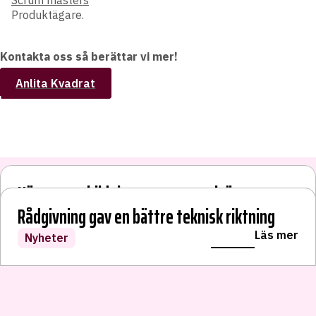
Scrum masters
Produktägare.
Kontakta oss så berättar vi mer!
Anlita Kvadrat
Höstens utbildningsprogram och öppna
webinarier
Vi bytte Sveriges pantbrevssystem
Rådgivning gav en bättre teknisk riktning
LÄS VIDARE
Läs mer
Läs mer
Läs mer
Nyheter
Kundcase
Nyheter