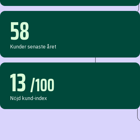
58
Kunder senaste året
13
/100
Nöjd kund-index