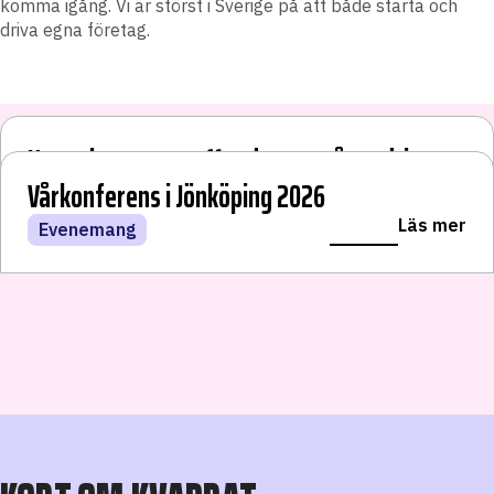
komma igång. Vi är störst i Sverige på att både starta och
driva egna företag.
Nya a-kassan straffar de som vågar driva
Egen men inte ensam
eget
Vårkonferens i Jönköping 2026
LÄS VIDARE
Läs mer
Läs mer
Läs mer
Starta eget med oss
Blogginlägg
Evenemang