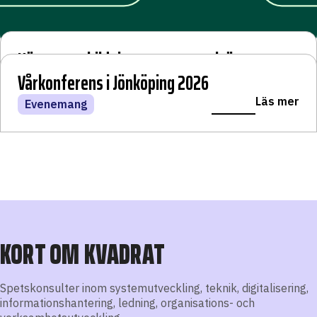
Höstens utbildningsprogram och öppna
Utbilda dig hos oss!
webinarier
Vårkonferens i Jönköping 2026
LÄS VIDARE
Läs mer
Läs mer
Läs mer
Kvadratuniversitetet
Nyheter
Evenemang
KORT OM KVADRAT
Spetskonsulter inom systemutveckling, teknik, digitalisering,
informationshantering, ledning, organisations- och