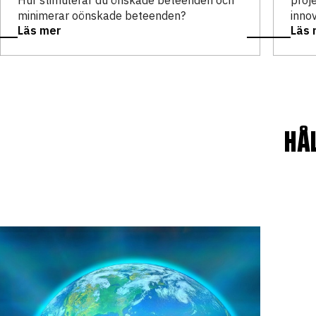
Hur stimulerar du önskade beteenden och
proj
minimerar oönskade beteenden?
inno
Läs mer
Läs 
HÅ