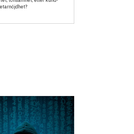
itet, lönsamhet, eller kund-
etarnöjdhet?