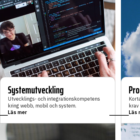
Systemutveckling
Pro
Utvecklings- och integrationskompetens
Kort
kring webb, mobil och system.
krav
Läs mer
Läs 