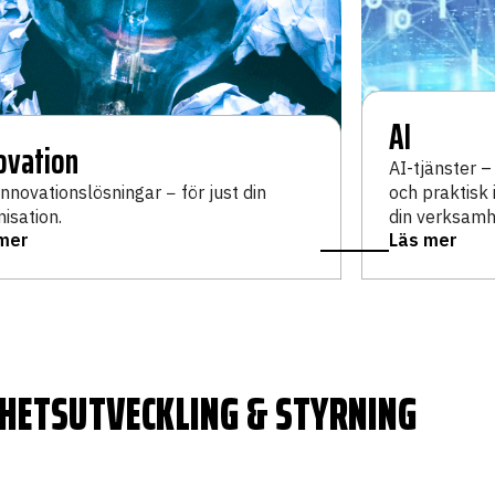
AI
ovation
AI-tjänster –
nnovationslösningar − för just din
och praktisk
isation.
din verksamh
mer
Läs mer
ETSUTVECKLING & STYRNING