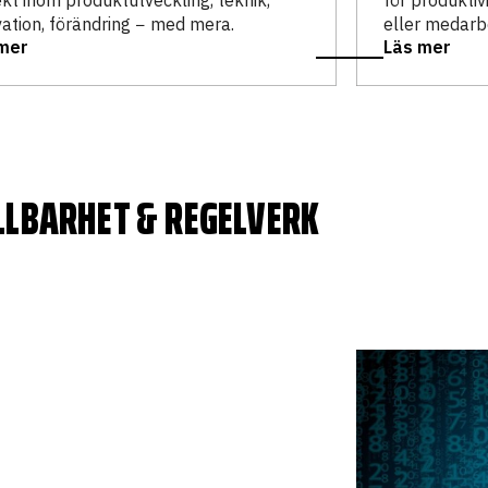
ekt inom produktutveckling, teknik,
för produktiv
vation, förändring − med mera.
eller medarb
mer
Läs mer
LLBARHET & REGELVERK