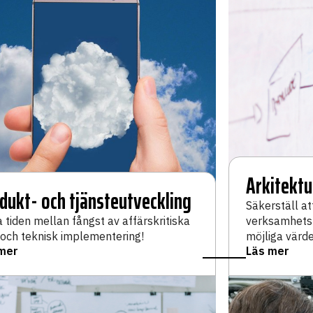
Arkitektu
dukt- och tjänsteutveckling
Säkerställ att
a tiden mellan fångst av affärskritiska
verksamhetsu
 och teknisk implementering!
möjliga värde
mer
Läs mer