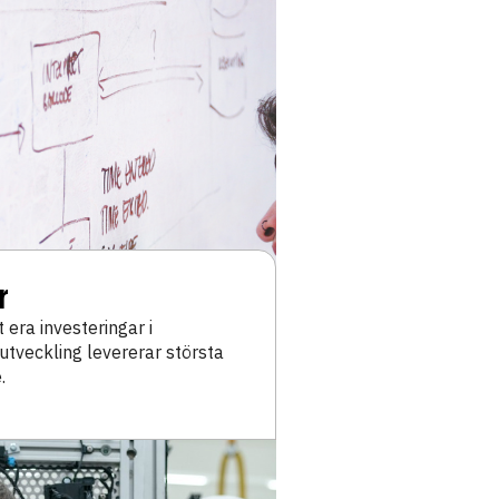
r
 era investeringar i
tveckling levererar största
.