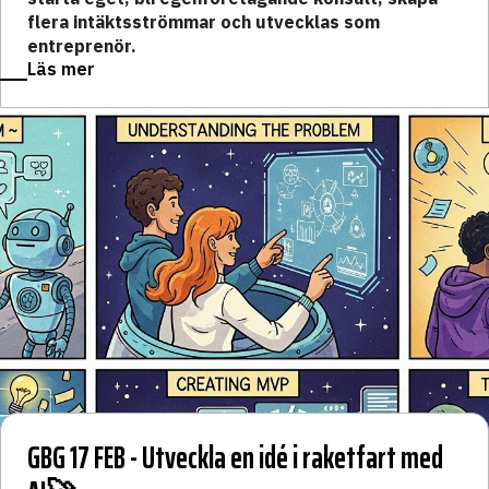
flera intäktsströmmar och utvecklas som
entreprenör.
Läs mer
GBG 17 FEB - Utveckla en idé i raketfart med