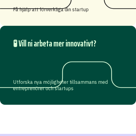
Få hjälp att förverkliga din startup
🧪 Vill ni arbeta mer innovativt?
Utforska nya möjligheter tillsammans med
entreprenörer och startups