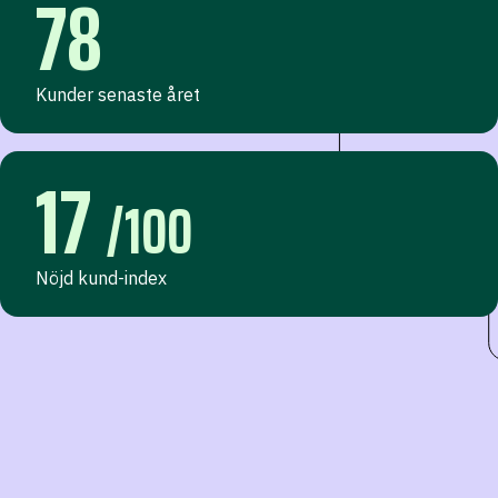
78
Kunder senaste året
17
/100
Nöjd kund-index