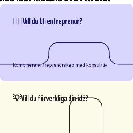
🦸‍♀️Vill du bli entreprenör?
Kombinera entreprenörskap med konsultliv
💡Vill du förverkliga din idé?