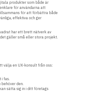
igitala produkter som både är
 enklare för användarna att
 tillsammans för att förbättra både
änliga, effektiva och ger
vadrat har ett brett nätverk av
et gäller små eller stora projekt.
att välja en UX-konsult från oss:
i fas.
u behöver den.
n sätta sig in i ditt företags