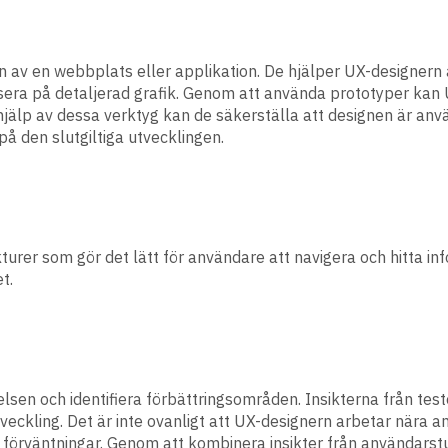
n av en webbplats eller applikation. De hjälper UX-designern 
ra på detaljerad grafik. Genom att använda prototyper kan U
d hjälp av dessa verktyg kan de säkerställa att designen är an
 den slutgiltiga utvecklingen.
urer som gör det lätt för användare att navigera och hitta inf
t.
en och identifiera förbättringsområden. Insikterna från test
veckling. Det är inte ovanligt att UX-designern arbetar nära a
 förväntningar. Genom att kombinera insikter från användars