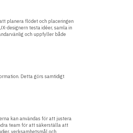
att planera flödet och placeringen
X-designern testa idéer, samla in
vändarvänlig och uppfyller både
ormation. Detta görs samtidigt
erna kan användas för att justera
ndra team för att säkerställa att
tudier, verksamhetsmål och