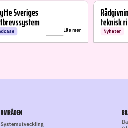
bytte Sveriges
Rådgivnin
tbrevssystem
teknisk r
Läs mer
ndcase
Nyheter
OMRÅDEN
BR
Ba
Systemutveckling