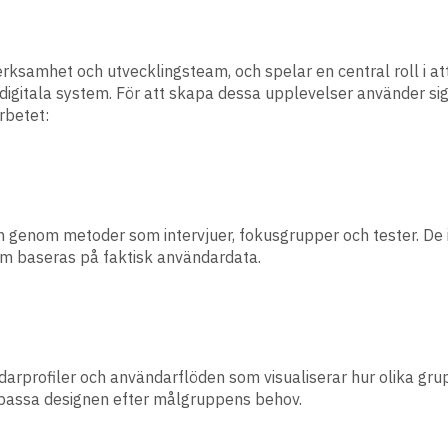
samhet och utvecklingsteam, och spelar en central roll i att 
igitala system. För att skapa dessa upplevelser använder sig
rbetet:
genom metoder som intervjuer, fokusgrupper och tester. De i
am baseras på faktisk användardata.
rprofiler och användarflöden som visualiserar hur olika gru
anpassa designen efter målgruppens behov.