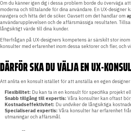
Om du känner igen dig i dessa problem borde du överväga att 
moderna och tilltalande för dina användare. En UX-designer k
navigera och hitta det de söker. Oavsett om det handlar om
a
användarupplevelsen och de affärsmässiga resultaten. Tillsamm
långsiktigt värde till dina kunder.
Efterfrågan på UX-designers kompetens är särskilt stor inom b
konsulter med erfarenhet inom dessa sektorer och fler, och v
DÄRFÖR SKA DU VÄLJA EN UX-KONSU
Att anlita en konsult istället för att anställa en egen designer
Flexibilitet:
Du kan ta in en konsult för specifika projekt el
Snabb tillgång till expertis:
Våra konsulter kan oftast börja
Kostnadseffektivitet:
Du undviker de långsiktiga kostnad
Specialiserad expertis:
Våra konsulter har erfarenhet från 
utmaningar och affärsmål.