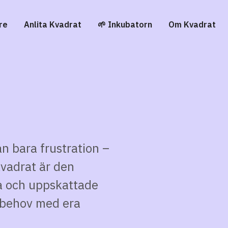
re
Anlita Kvadrat
🌱 Inkubatorn
Om Kvadrat
n bara frustration –
Kvadrat är den
a och uppskattade
 behov med era