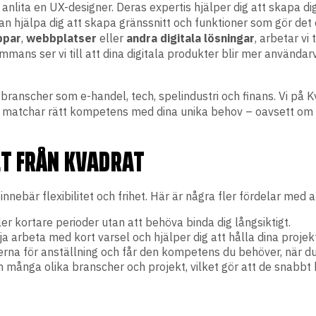
anlita en UX-designer. Deras expertis hjälper dig att skapa d
an hjälpa dig att skapa gränssnitt och funktioner som gör det
ppar
,
webbplatser
eller
andra
digitala
lösningar
, arbetar vi
ans ser vi till att dina digitala produkter blir mer användarv
ranscher som e-handel, tech, spelindustri och finans. Vi på K
i matchar rätt kompetens med dina unika behov – oavsett om d
LT FRÅN KVADRAT
 innebär flexibilitet och frihet. Här är några fler fördelar med 
ler kortare perioder utan att behöva binda dig långsiktigt.
 arbeta med kort varsel och hjälper dig att hålla dina projekt 
erna för anställning och får den kompetens du behöver, när d
många olika branscher och projekt, vilket gör att de snabbt ka