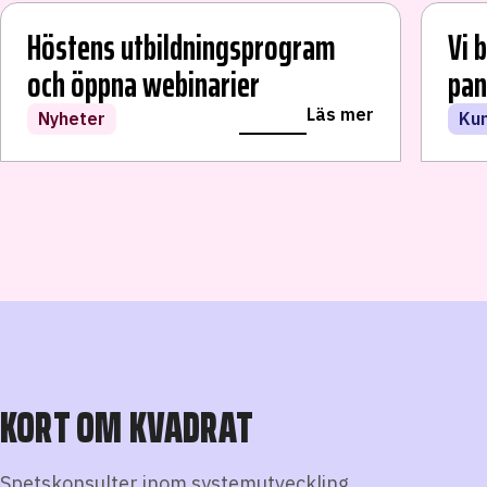
Höstens utbildningsprogram
Vi 
och öppna webinarier
pan
LÄS VIDARE
Läs mer
Nyheter
Ku
KORT OM KVADRAT
Spetskonsulter inom systemutveckling,