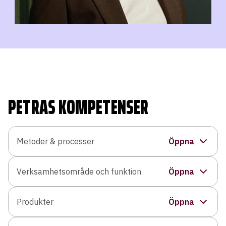
PETRAS KOMPETENSER
Metoder & processer
ITIL, Migrering, Koordinering, Processförvaltning,
Workshopledning
Verksamhetsområde och funktion
Kvalitetsstyrning
Produkter
Planner