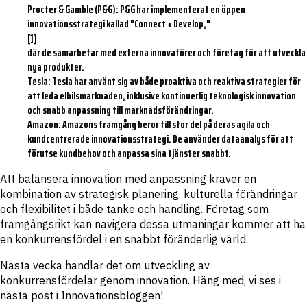
Procter & Gamble (P&G)
: P&G har implementerat en öppen
innovationsstrategi kallad "Connect + Develop,"
[1]
där de samarbetar med externa innovatörer och företag för att utveckla
nya produkter.
Tesla:
Tesla har använt sig av både proaktiva och reaktiva strategier för
att leda elbilsmarknaden, inklusive kontinuerlig teknologisk innovation
och snabb anpassning till marknadsförändringar.
Amazon:
Amazons framgång beror till stor del på deras agila och
kundcentrerade innovationsstrategi. De använder dataanalys för att
förutse kundbehov och anpassa sina tjänster snabbt.
Att balansera innovation med anpassning kräver en
kombination av strategisk planering, kulturella förändringar
och flexibilitet i både tanke och handling. Företag som
framgångsrikt kan navigera dessa utmaningar kommer att ha
en konkurrensfördel i en snabbt föränderlig värld.
Nästa vecka handlar det om utveckling av
konkurrensfördelar genom innovation. Häng med, vi ses i
nästa post i Innovationsbloggen!