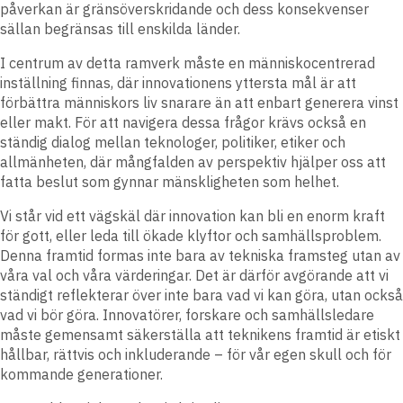
påverkan är gränsöverskridande och dess konsekvenser
sällan begränsas till enskilda länder.
I centrum av detta ramverk måste en människocentrerad
inställning finnas, där innovationens yttersta mål är att
förbättra människors liv snarare än att enbart generera vinst
eller makt. För att navigera dessa frågor krävs också en
ständig dialog mellan teknologer, politiker, etiker och
allmänheten, där mångfalden av perspektiv hjälper oss att
fatta beslut som gynnar mänskligheten som helhet.
Vi står vid ett vägskäl där innovation kan bli en enorm kraft
för gott, eller leda till ökade klyftor och samhällsproblem.
Denna framtid formas inte bara av tekniska framsteg utan av
våra val och våra värderingar. Det är därför avgörande att vi
ständigt reflekterar över inte bara vad vi kan göra, utan också
vad vi bör göra. Innovatörer, forskare och samhällsledare
måste gemensamt säkerställa att teknikens framtid är etiskt
hållbar, rättvis och inkluderande – för vår egen skull och för
kommande generationer.