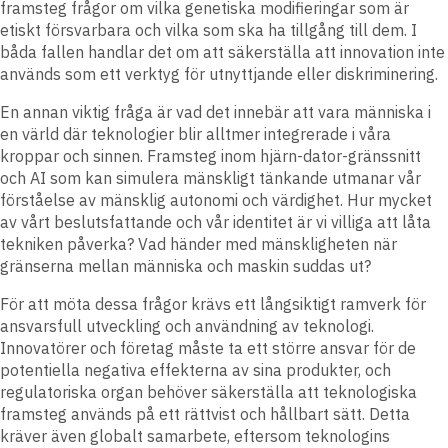
framsteg frågor om vilka genetiska modifieringar som är
etiskt försvarbara och vilka som ska ha tillgång till dem. I
båda fallen handlar det om att säkerställa att innovation inte
används som ett verktyg för utnyttjande eller diskriminering.
En annan viktig fråga är vad det innebär att vara människa i
en värld där teknologier blir alltmer integrerade i våra
kroppar och sinnen. Framsteg inom hjärn-dator-gränssnitt
och AI som kan simulera mänskligt tänkande utmanar vår
förståelse av mänsklig autonomi och värdighet. Hur mycket
av vårt beslutsfattande och vår identitet är vi villiga att låta
tekniken påverka? Vad händer med mänskligheten när
gränserna mellan människa och maskin suddas ut?
För att möta dessa frågor krävs ett långsiktigt ramverk för
ansvarsfull utveckling och användning av teknologi.
Innovatörer och företag måste ta ett större ansvar för de
potentiella negativa effekterna av sina produkter, och
regulatoriska organ behöver säkerställa att teknologiska
framsteg används på ett rättvist och hållbart sätt. Detta
kräver även globalt samarbete, eftersom teknologins