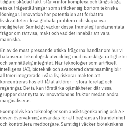
tidigare skådad takt, står vi inför komplexa och långsiktiga
etiska frågeställningar som sträcker sig bortom tekniska
lösningar. Innovation har potentialen att förbättra
livskvaliteten, lösa globala problem och skapa nya
möjligheter. Samtidigt väcker dessa framsteg fundamentala
frågor om rättvisa, makt och vad det innebär att vara
människa.
En av de mest pressande etiska frågorna handlar om hur vi
balanserar teknologisk utveckling med mänskliga rättigheter
och samhällelig integritet. När teknologier som artificiell
intelligens (AI), bioteknik och avancerad datainsamling blir
alltmer integrerade i våra liv, riskerar makten att
koncentreras hos ett fåtal aktörer – stora företag och
regeringar. Detta kan förstärka ojämlikheter, där vissa
grupper drar nytta av innovationens frukter medan andra
marginaliseras.
Exempelvis kan teknologier som ansiktsigenkänning och AI-
driven övervakning användas för att begränsa yttrandefrihet
och kontrollera medborgare. Samtidigt väcker bioteknikens