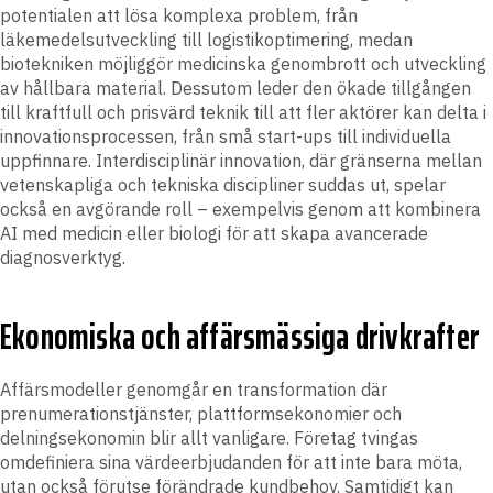
potentialen att lösa komplexa problem, från
läkemedelsutveckling till logistikoptimering, medan
biotekniken möjliggör medicinska genombrott och utveckling
av hållbara material. Dessutom leder den ökade tillgången
till kraftfull och prisvärd teknik till att fler aktörer kan delta i
innovationsprocessen, från små start-ups till individuella
uppfinnare. Interdisciplinär innovation, där gränserna mellan
vetenskapliga och tekniska discipliner suddas ut, spelar
också en avgörande roll – exempelvis genom att kombinera
AI med medicin eller biologi för att skapa avancerade
diagnosverktyg.
Ekonomiska och affärsmässiga drivkrafter
Affärsmodeller genomgår en transformation där
prenumerationstjänster, plattformsekonomier och
delningsekonomin blir allt vanligare. Företag tvingas
omdefiniera sina värdeerbjudanden för att inte bara möta,
utan också förutse förändrade kundbehov. Samtidigt kan