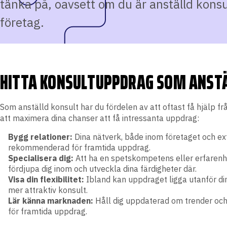
tänka på, oavsett om du är anställd konsul
företag.
HITTA KONSULTUPPDRAG SOM ANSTÄ
Som anställd konsult har du fördelen av att oftast få hjälp f
att maximera dina chanser att få intressanta uppdrag:
Bygg relationer:
Dina nätverk, både inom företaget och ext
rekommenderad för framtida uppdrag.
Specialisera dig:
Att ha en spetskompetens eller erfarenhe
fördjupa dig inom och utveckla dina färdigheter där.
Visa din flexibilitet:
Ibland kan uppdraget ligga utanför din
mer attraktiv konsult.
Lär känna marknaden:
Håll dig uppdaterad om trender och 
för framtida uppdrag.