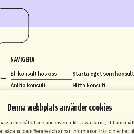
NAVIGERA
Bli konsult hos oss
Starta eget som konsul
Anlita konsult
Hitta konsult
Om Kvadrat
Aktuellt
Denna webbplats använder cookies
Kontakt
Pressrum
Inkubik
Friends - tidrapporterin
npassa innehållet och annonserna till användarna, tillhandahål
en sådana identifierare och annan information från din enhet t