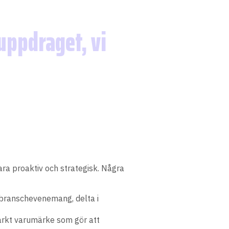
 uppdraget, vi
ara proaktiv och strategisk. Några
 branschevenemang, delta i
starkt varumärke som gör att