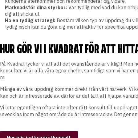
kunderna återkommer och rekommenderar dig vidare.
Marknadsför dina styrkor:
Var tydlig med vad du kan erbj
dig att sticka ut.
Ha en tydlig strategi:
Bestäm vilken typ av uppdrag du vill
tydlig nisch kan du göra dig mer attraktiv för specifika upp
HUR GÖR VI I KVADRAT FÖR ATT HIT
På Kvadrat tycker vi att allt det ovanstående är viktigt! Men 
konsulter. Vi är alla våra egna chefer, samtidigt som vi har 
m.
Många av våra uppdrag kommer direkt från vårt nätverk. Vi k
kan och är intresserade av, därför är det lätt att hjälpa varan
Vi letar egentligen oftast inte efter rätt konsult till uppdraget
utvecklas inom något område du är intresserad av. Det ger en 
Hur blir jag kvadratkonsult