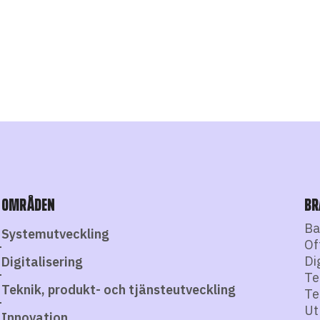
OMRÅDEN
BR
Ba
Systemutveckling
Of
Di
Digitalisering
Te
Teknik, produkt- och tjänsteutveckling
Te
Ut
Innovation