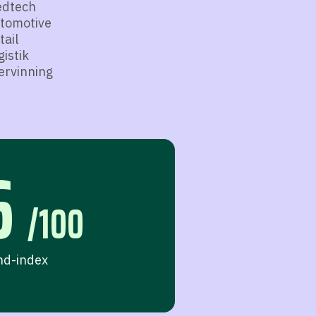
dtech
tomotive
tail
gistik
ervinning
6
/100
nd-index