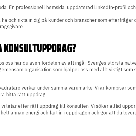
uda. En professionell hemsida, uppdaterad LinkedIn-profil och
 ha och rikta in dig på kunder och branscher som efterfrågar 
dragsgivare.
TA KONSULTUPPDRAG?
hos oss har du även fördelen av att ingå i Sveriges största nä
en gemensam organisation som hjälper oss med allt viktigt som 
vadratare verkar under samma varumärke. Vi är kompisar som 
dra hitta rätt uppdrag.
, vi letar efter rätt uppdrag till konsulten. Vi söker alltid uppd
helt annan energi och fart in i uppdragen och gör att du lever