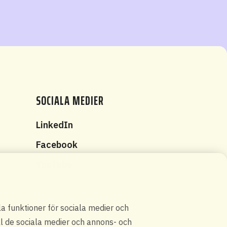
SOCIALA MEDIER
t
LinkedIn
Facebook
YouTube
g
la funktioner för sociala medier och
ill de sociala medier och annons- och