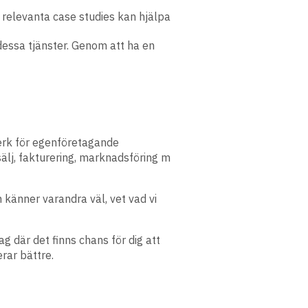
 relevanta case studies kan hjälpa
dessa tjänster. Genom att ha en
tverk för egenföretagande
sälj, fakturering, marknadsföring m
känner varandra väl, vet vad vi
rag där det finns chans för dig att
erar bättre.