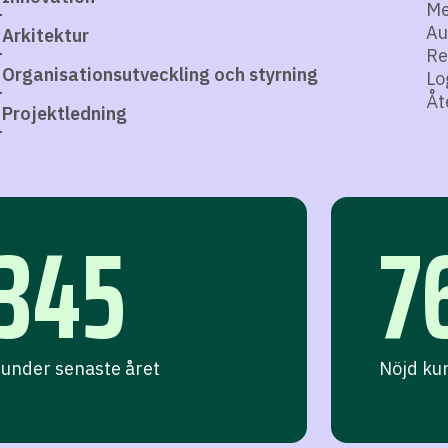
Me
Au
Arkitektur
Re
Organisationsutveckling och styrning
Lo
Åt
Projektledning
345
7
under senaste året
Nöjd ku