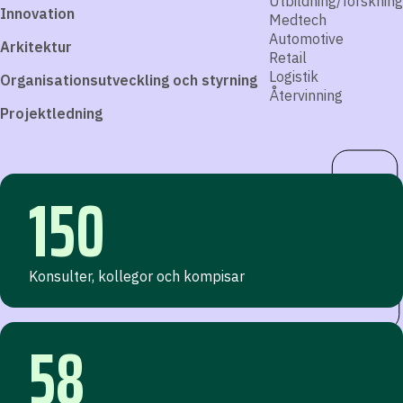
Utbildning/forskning
Innovation
Medtech
Automotive
Arkitektur
Retail
Logistik
Organisationsutveckling och styrning
Återvinning
Projektledning
150
Konsulter, kollegor och kompisar
58