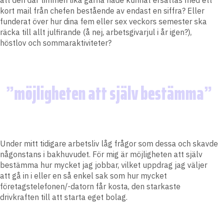
att den där timmen lika gärna hade kunnat ersättas med ett
kort mail från chefen bestående av endast en siffra? Eller
funderat över hur dina fem eller sex veckors semester ska
räcka till allt julfirande (å nej, arbetsgivarjul i år igen?),
höstlov och sommaraktiviteter?
möjligheten att själv bestämma
Under mitt tidigare arbetsliv låg frågor som dessa och skavde
någonstans i bakhuvudet. För mig är möjligheten att själv
bestämma hur mycket jag jobbar, vilket uppdrag jag väljer
att gå in i eller en så enkel sak som hur mycket
företagstelefonen/-datorn får kosta, den starkaste
drivkraften till att starta eget bolag.