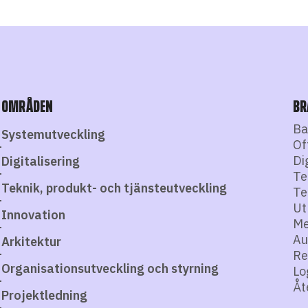
OMRÅDEN
BR
Ba
Systemutveckling
Of
Di
Digitalisering
Te
Teknik, produkt- och tjänsteutveckling
Te
Ut
Innovation
Me
Au
Arkitektur
Re
Organisationsutveckling och styrning
Lo
Åt
Projektledning