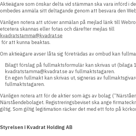
Aktieägare som önskar delta vid stämman ska vara införd i
ombedes anmäla sitt deltagande genom att besvara den Webropo
Vänligen notera att utöver anmälan på mejlad länk till Webrop
etcetera skannas eller fotas och därefter mejlas till
kvadratstamma@kvadrat.se
för att kunna beaktas.
Om aktieägare avser låta sig företrädas av ombud kan fullmak
Bilagt förslag på fullmaktsformulär kan skrivas ut (bilaga 
kvadratstamma@kvadrat.se av fullmaktstagaren.
En egen fullmakt kan skrivas ut, signeras av fullmaktsgiv
fullmaktstagaren.
Vänligen notera att för de aktier som ägs av bolag (”Närstå
Närståendebolaget. Registreringsbeviset ska ange firmateckn
giltig. Som giltig legitimation räcker det med ett foto på körko
Styrelsen i Kvadrat Holding AB