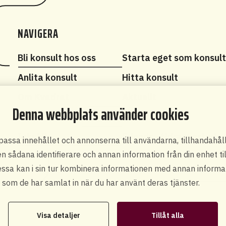
NAVIGERA
Bli konsult hos oss
Starta eget som konsul
Anlita konsult
Hitta konsult
Om Kvadrat
Aktuellt
Denna webbplats använder cookies
Kontakt
Pressrum
Inkubik
Friends - tidrapporterin
npassa innehållet och annonserna till användarna, tillhandahål
en sådana identifierare och annan information från din enhet t
sa kan i sin tur kombinera informationen med annan informati
som de har samlat in när du har använt deras tjänster.
Visa detaljer
Tillåt alla