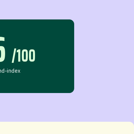
6
/100
nd-index