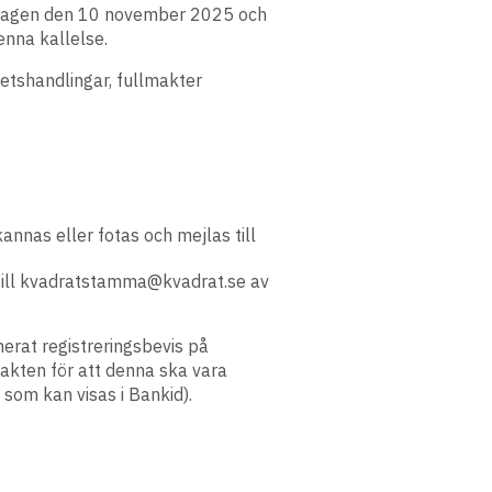
gsdagen den 10 november 2025 och
enna kallelse.
tetshandlingar, fullmakter
annas eller fotas och mejlas till
 till kvadratstamma@kvadrat.se av
erat registreringsbevis på
akten för att denna ska vara
 som kan visas i Bankid).