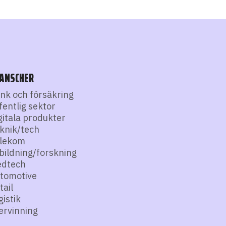
ANSCHER
nk och försäkring
fentlig sektor
gitala produkter
knik/tech
lekom
bildning/forskning
dtech
tomotive
tail
gistik
ervinning