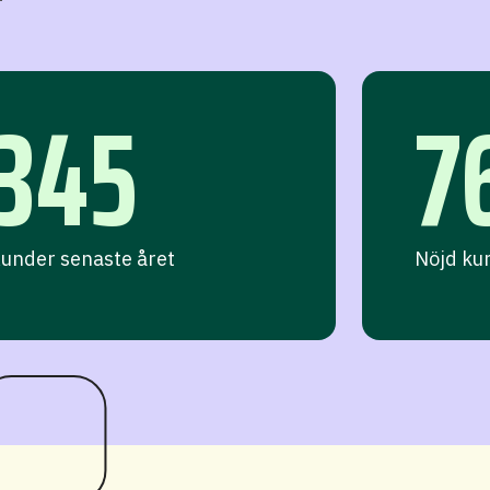
345
7
under senaste året
Nöjd ku