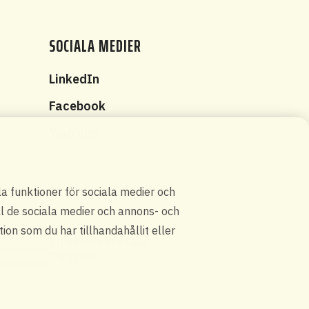
SOCIALA MEDIER
t
LinkedIn
Facebook
YouTube
g
la funktioner för sociala medier och
ill de sociala medier och annons- och
on som du har tillhandahållit eller
info@kvadrat.se
Cookies