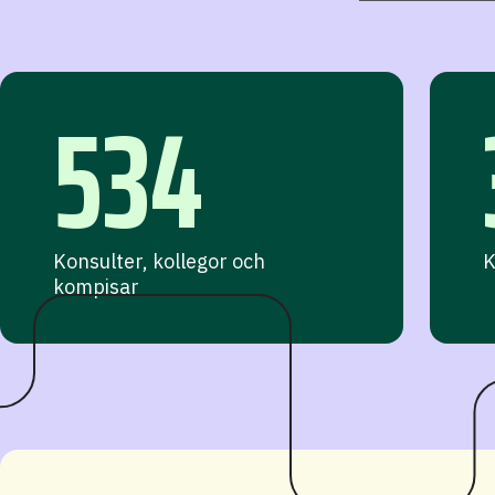
534
Konsulter, kollegor och
K
kompisar