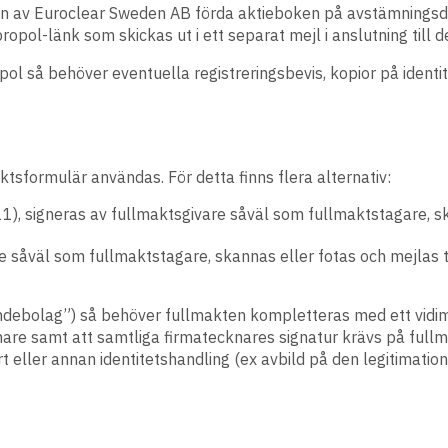
 den av Euroclear Sweden AB förda aktieboken på avstämnin
l-länk som skickas ut i ett separat mejl i anslutning till d
ol så behöver eventuella registreringsbevis, kopior på identi
tsformulär användas. För detta finns flera alternativ:
11), signeras av fullmaktsgivare såväl som fullmaktstagare, sk
are såväl som fullmaktstagare, skannas eller fotas och mejlas
endebolag”) så behöver fullmakten kompletteras med ett vidim
are samt att samtliga firmatecknares signatur krävs på fullm
rt eller annan identitetshandling (ex avbild på den legitimation