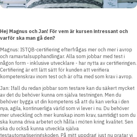
Hej Magnus och Jan! För vem är kursen intressant och
varför ska man gå den?
Magnus: ISTQB-certifiering efterfrågas mer och mer i avrop
och ramavtalsupphandlingar. Alla som jobbar med test i
någon form - inklusive utvecklare - har nytta av certifieringen.
Certifiering är ett lätt sätt för kunden att verifiera
kompetenskrav inom test och är ofta med som krav i avrop.
Jan: Ifall du redan jobbar som testare kan du säkert mycket
av det du behöver kunna om själva testningen. Men du
behöver bygga ut din kompetens så att du kan verka i den
nya, agila, kontinuerliga värld som vi lever i nu. Du behöver
mer utveckling och mer kunskap inom krav, samtidigt som du
ska kunna driva arbetet och hålla i möten kring kvalitet. Sen
ska du också kunna utveckla själva
testautomatiseringskoden. På mitt uppdrag just nu pratar vi