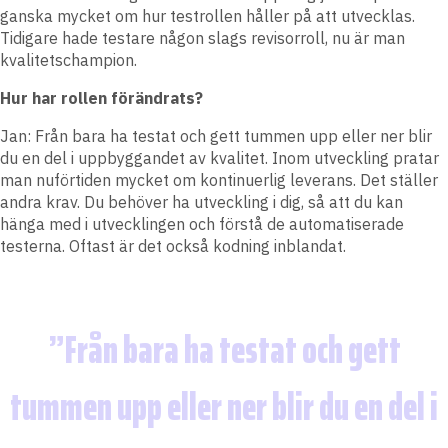
ganska mycket om hur testrollen håller på att utvecklas.
Tidigare hade testare någon slags revisorroll, nu är man
kvalitetschampion.
Hur har rollen förändrats?
Jan: Från bara ha testat och gett tummen upp eller ner blir
du en del i uppbyggandet av kvalitet. Inom utveckling pratar
man nuförtiden mycket om kontinuerlig leverans. Det ställer
andra krav. Du behöver ha utveckling i dig, så att du kan
hänga med i utvecklingen och förstå de automatiserade
testerna. Oftast är det också kodning inblandat.
Från bara ha testat och gett
tummen upp eller ner blir du en del i