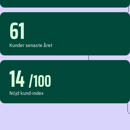
61
Kunder senaste året
14
/100
Nöjd kund-index