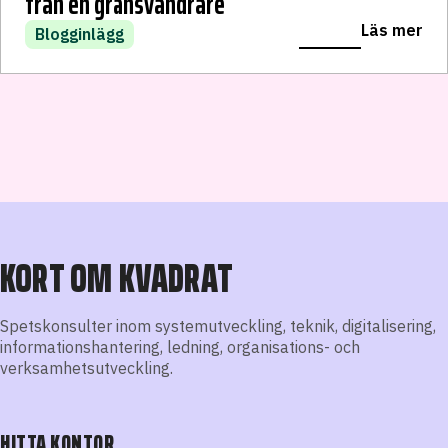
SkiErg-träning in i en digital skidvärld
World of Ski
från en gränsvandrare
LÄS VIDARE
Läs mer
Läs mer
Läs mer
Nyheter
🌱 Inkubatorn
Blogginlägg
KORT OM KVADRAT
Spetskonsulter inom systemutveckling, teknik, digitalisering,
informationshantering, ledning, organisations- och
verksamhetsutveckling.
HITTA KONTOR