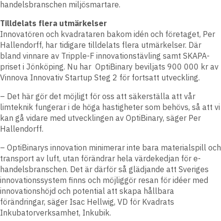
handelsbranschen miljösmartare.
Tilldelats flera utmärkelser
Innovatören och kvadrataren bakom idén och företaget, Per
Hallendorff, har tidigare tilldelats flera utmärkelser. Där
bland vinnare av Tripple-F innovationstävling samt SKAPA-
priset i Jönköping. Nu har OptiBinary beviljats 900 000 kr av
Vinnova Innovativ Startup Steg 2 för fortsatt utveckling.
– Det här gör det möjligt för oss att säkerställa att vår
limteknik fungerar i de höga hastigheter som behövs, så att vi
kan gå vidare med utvecklingen av OptiBinary, säger Per
Hallendorff.
– OptiBinarys innovation minimerar inte bara materialspill och
transport av luft, utan förändrar hela värdekedjan för e-
handelsbranschen. Det är därför så glädjande att Sveriges
innovationssystem finns och möjliggör resan för idéer med
innovationshöjd och potential att skapa hållbara
förändringar, säger Isac Hellwig, VD för Kvadrats
Inkubatorverksamhet, Inkubik.