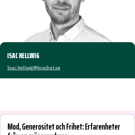
ISAC HELLWIG
Isac.hellwig@kvadrat.se
Nya Inkubik-startupen World of Ski tar
Mod, Generositet och Frihet: Erfarenheter