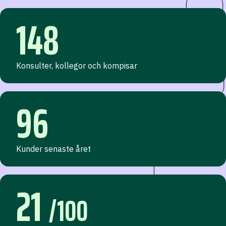
148
Konsulter, kollegor och kompisar
96
Kunder senaste året
21
/100