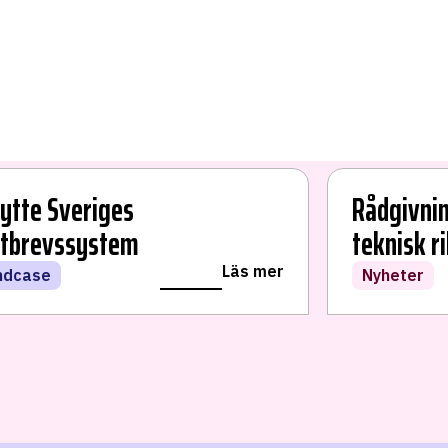
bytte Sveriges
Rådgivnin
tbrevssystem
teknisk r
Läs mer
ndcase
Nyheter