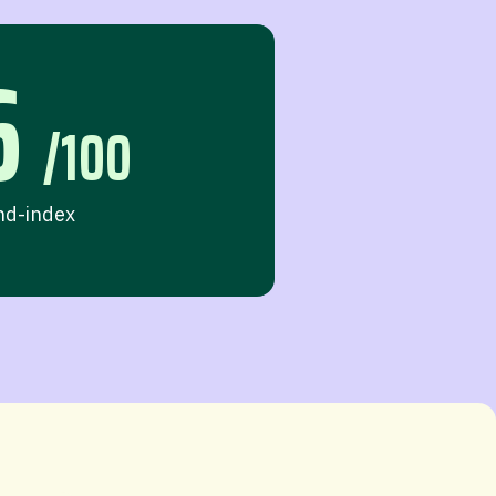
6
/100
nd-index