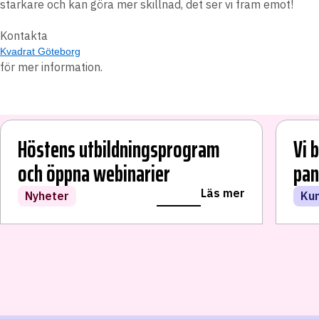
starkare och kan göra mer skillnad, det ser vi fram emot!
Kontakta
Kvadrat Göteborg
för mer information.
Höstens utbildningsprogram
Vi 
och öppna webinarier
pan
LÄS VIDARE
Läs mer
Nyheter
Ku