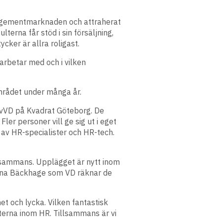
nagementmarknaden och attraherat
erna får stöd i sin försäljning,
cker är allra roligast.
arbetar med och i vilken
området under många år.
e vVD på Kvadrat Göteborg. De
er personer vill ge sig ut i eget
 av HR-specialister och HR-tech.
llsammans. Upplägget är nytt inom
nna Bäckhage som VD räknar de
et och lycka. Vilken fantastisk
lterna inom HR. Tillsammans är vi