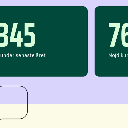
345
7
under senaste året
Nöjd ku