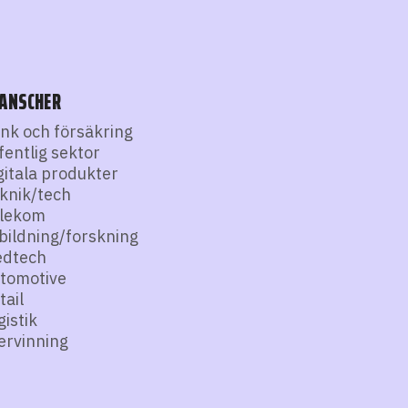
ANSCHER
nk och försäkring
fentlig sektor
gitala produkter
knik/tech
lekom
bildning/forskning
dtech
tomotive
tail
gistik
ervinning