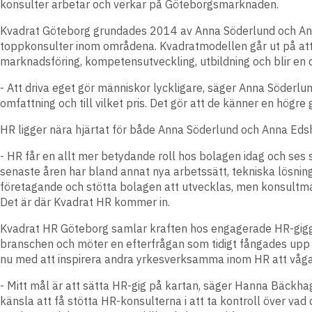
konsulter arbetar och verkar på Göteborgsmarknaden.
Kvadrat Göteborg grundades 2014 av Anna Söderlund och An
toppkonsulter inom områdena. Kvadratmodellen går ut på att s
marknadsföring, kompetensutveckling, utbildning och blir en d
- Att driva eget gör människor lyckligare, säger Anna Söderlu
omfattning och till vilket pris. Det gör att de känner en högre 
HR ligger nära hjärtat för både Anna Söderlund och Anna Edsh
- HR får en allt mer betydande roll hos bolagen idag och se
senaste åren har bland annat nya arbetssätt, tekniska lösninga
företagande och stötta bolagen att utvecklas, men konsultma
Det är där Kvadrat HR kommer in.
Kvadrat HR Göteborg samlar kraften hos engagerade HR-giggare
branschen och möter en efterfrågan som tidigt fångades u
nu med att inspirera andra yrkesverksamma inom HR att våga 
- Mitt mål är att sätta HR-gig på kartan, säger Hanna Bäckhag
känsla att få stötta HR-konsulterna i att ta kontroll över va