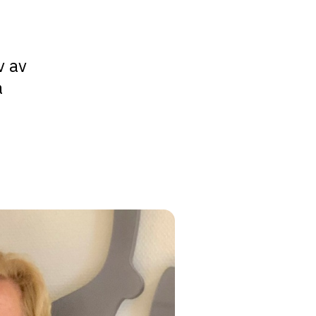
v av
å