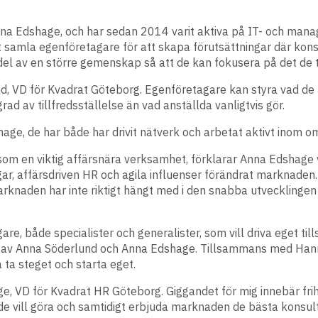
na Edshage, och har sedan 2014 varit aktiva på IT- och ma
amla egenföretagare för att skapa förutsättningar där konsult
el av en större gemenskap så att de kan fokusera på det de ty
nd, VD för Kvadrat Göteborg. Egenföretagare kan styra vad de 
grad av tillfredsställelse än vad anställda vanligtvis gör.
age, de har både har drivit nätverk och arbetat aktivt inom 
s som en viktig affärsnära verksamhet, förklarar Anna Edshag
r, affärsdriven HR och agila influenser förändrat marknaden. Fl
rknaden har inte riktigt hängt med i den snabba utvecklingen
, både specialister och generalister, som vill driva eget ti
pp av Anna Söderlund och Anna Edshage. Tillsammans med Ha
ta steget och starta eget.
e, VD för Kvadrat HR Göteborg. Giggandet för mig innebär frih
d de vill göra och samtidigt erbjuda marknaden de bästa konsu