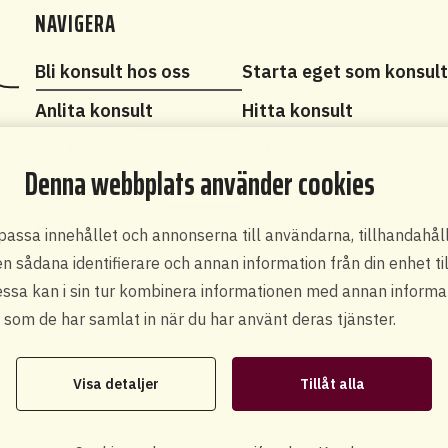
NAVIGERA
Bli konsult hos oss
Starta eget som konsul
Anlita konsult
Hitta konsult
Om Kvadrat
Aktuellt
Denna webbplats använder cookies
Kontakt
Pressrum
Inkubik
Friends - tidrapporterin
npassa innehållet och annonserna till användarna, tillhandahål
en sådana identifierare och annan information från din enhet t
sa kan i sin tur kombinera informationen med annan informati
som de har samlat in när du har använt deras tjänster.
Visa detaljer
Tillåt alla