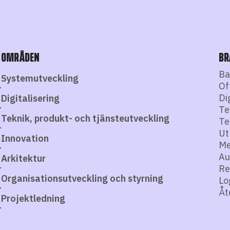
OMRÅDEN
BR
Ba
Systemutveckling
Of
Di
Digitalisering
Te
Teknik, produkt- och tjänsteutveckling
Te
Ut
Innovation
Me
Au
Arkitektur
Re
Organisationsutveckling och styrning
Lo
Åt
Projektledning