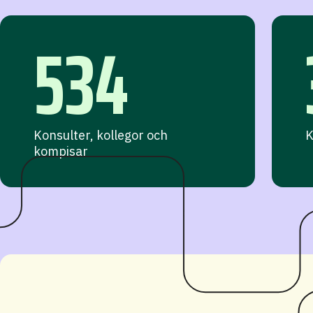
534
Konsulter, kollegor och
K
kompisar