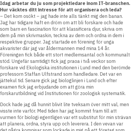
Idag arbetar du ju som projektledare inom IT-branschen.
Hur väcktes ditt intresse för att organisera och leda?
– Det kom osökt – jag hade inte alls tänkt mig den banan.
Jag har tidigare haft en dröm om att bli forskare och hade
som barn en fascination för att klassificera djur, skriva om
dem på min skrivmaskin, teckna av dem och ordna in dem i
respektive grupper. Jag startade en förening för unga
akvarister där jag var åldermannen med mina 14 år.
Föreningen fick både ett stort medlemsantal och kommunalt
stöd. Ungefär samtidigt fick jag praoa i två veckor som
forskare vid Ekologiska institutionen i Lund med den berömde
professorn Staffan Ulfstrand som handledare. Det var en
jättekul tid. Senare gick jag biologlinjen i Lund och efter
examen fick jag erbjudande om att göra min
forskarutbildning vid Institutionen för zoologisk systematik.
Dock hade jag då hunnit blivit lite tveksam över mitt val, men
visste inte varför. Med tiden har jag kommit fram till att
vurmen för biologi egentligen var ett substitut för min strävan
att planera, ordna, styra upp och leverera. I den vevan var
det några kompisar som lockade in mig på ett företag som