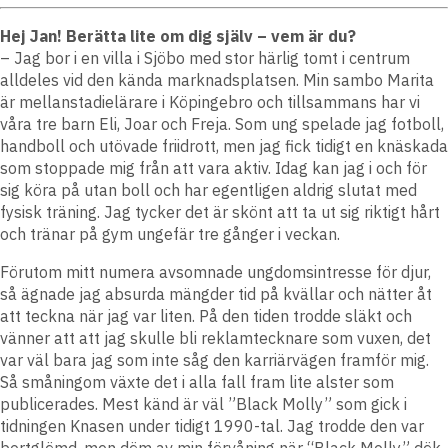
Hej Jan! Berätta lite om dig själv – vem är du?
– Jag bor i en villa i Sjöbo med stor härlig tomt i centrum
alldeles vid den kända marknadsplatsen. Min sambo Marita
är mellanstadielärare i Köpingebro och tillsammans har vi
våra tre barn Eli, Joar och Freja. Som ung spelade jag fotboll,
handboll och utövade friidrott, men jag fick tidigt en knäskada
som stoppade mig från att vara aktiv. Idag kan jag i och för
sig köra på utan boll och har egentligen aldrig slutat med
fysisk träning. Jag tycker det är skönt att ta ut sig riktigt hårt
och tränar på gym ungefär tre gånger i veckan.
Förutom mitt numera avsomnade ungdomsintresse för djur,
så ägnade jag absurda mängder tid på kvällar och nätter åt
att teckna när jag var liten. På den tiden trodde släkt och
vänner att att jag skulle bli reklamtecknare som vuxen, det
var väl bara jag som inte såg den karriärvägen framför mig.
Så småningom växte det i alla fall fram lite alster som
publicerades. Mest känd är väl ”Black Molly” som gick i
tidningen Knasen under tidigt 1990-tal. Jag trodde den var
bortglömd, men döm av min förvåning när “Black Molly” dök