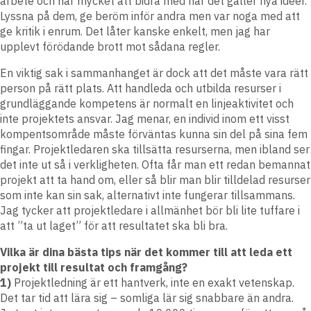
arbete och har mycket att bidra med när det gäller nya idéer.
Lyssna på dem, ge beröm inför andra men var noga med att
ge kritik i enrum. Det låter kanske enkelt, men jag har
upplevt förödande brott mot sådana regler.
En viktig sak i sammanhanget är dock att det måste vara rätt
person på rätt plats. Att handleda och utbilda resurser i
grundläggande kompetens är normalt en linjeaktivitet och
inte projektets ansvar. Jag menar, en individ inom ett visst
kompentsområde måste förväntas kunna sin del på sina fem
fingar. Projektledaren ska tillsätta resurserna, men ibland ser
det inte ut så i verkligheten. Ofta får man ett redan bemannat
projekt att ta hand om, eller så blir man blir tilldelad resurser
som inte kan sin sak, alternativt inte fungerar tillsammans.
Jag tycker att projektledare i allmänhet bör bli lite tuffare i
att ”ta ut laget” för att resultatet ska bli bra.
Vilka är dina bästa tips när det kommer till att leda ett
projekt till resultat och framgång?
1)
Projektledning är ett hantverk, inte en exakt vetenskap.
Det tar tid att lära sig – somliga lär sig snabbare än andra.