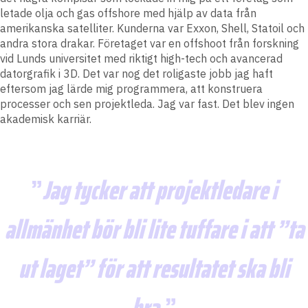
letade olja och gas offshore med hjälp av data från
amerikanska satelliter. Kunderna var Exxon, Shell, Statoil och
andra stora drakar. Företaget var en offshoot från forskning
vid Lunds universitet med riktigt high-tech och avancerad
datorgrafik i 3D. Det var nog det roligaste jobb jag haft
eftersom jag lärde mig programmera, att konstruera
processer och sen projektleda. Jag var fast. Det blev ingen
akademisk karriär.
Jag tycker att projektledare i
allmänhet bör bli lite tuffare i att ”ta
ut laget” för att resultatet ska bli
bra.