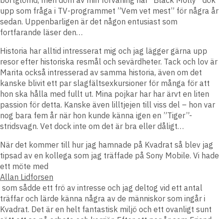
upp som fråga i TV-programmet ”Vem vet mest” för några år
sedan. Uppenbarligen är det någon entusiast som
fortfarande läser den…
Historia har alltid intresserat mig och jag lägger gärna upp
resor efter historiska resmål och sevärdheter. Tack och lov är
Marita också intresserad av samma historia, även om det
kanske blivit ett par slagfältsexkursioner för många för att
hon ska hålla med fullt ut. Mina pojkar har har ärvt en liten
passion för detta. Kanske även lilltjejen till viss del – hon var
nog bara fem år när hon kunde känna igen en ”Tiger”-
stridsvagn. Vet dock inte om det är bra eller dåligt…
När det kommer till hur jag hamnade på Kvadrat så blev jag
tipsad av en kollega som jag träffade på Sony Mobile. Vi hade
ett möte med
Allan Lidforsen
som sådde ett frö av intresse och jag deltog vid ett antal
träffar och lärde känna några av de människor som ingår i
Kvadrat. Det är en helt fantastisk miljö och ett ovanligt sunt