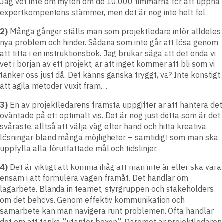
Jag vet inte om myten om de 10.000 timmarna för att uppnå
expertkompentens stämmer, men det är nog inte helt fel.
2)
Många gånger ställs man som projektledare inför alldeles
nya problem och hinder. Sådana som inte går att lösa genom
att titta i en instruktionsbok. Jag brukar säga att det enda vi
vet i början av ett projekt, är att inget kommer att bli som vi
tänker oss just då. Det känns ganska tryggt, va? Inte konstigt
att agila metoder vuxit fram…
3)
En av projektledarens främsta uppgifter är att hantera det
oväntade på ett optimalt vis. Det är nog just detta som är det
svåraste, alltså att välja väg efter hand och hitta kreativa
lösningar bland många möjligheter – samtidigt som man ska
uppfylla alla förutfattade mål och tidslinjer.
4)
Det är viktigt att komma ihåg att man inte är eller ska vara
ensam i att formulera vägen framåt. Det handlar om
lagarbete. Blanda in teamet, styrgruppen och stakeholders
om det behövs. Genom effektiv kommunikation och
samarbete kan man navigera runt problemen. Ofta handlar
det om att tänka ”utanför boxen”. Däremot är projektledaren