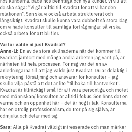
hos kunderna, både hos befintliga och nya kunder. Vi vill att
de ska säga: ”Vi går alltid till Kvadrat för att vi har den
relationen”. Sen ska vi också arbeta strukturerat och
långsiktigt. Kvadrat skulle kunna vara dubbelt så stora idag
om vi hade konsulter till samtliga förfrågningar, så vi ska
också arbeta för att bli fler.
Varför valde ni just Kvadrat?
Anne-Li:
En av de stora skillnaderna när det kommer till
Kvadrat, jämfört med många andra arbeten jag varit på, är
närheten till hela processen. För mig var det en av
anledningarna till att jag valde just Kvadrat. Du är delaktig i
rekrytering, försäljning och ansvarar för konsulter – jag
skulle vilja påstå att det är lite ”tillbaka till hantverket”.
Kvadrat är tillräckligt små för att vara personliga och mötet
med människan/ konsulten är alltid i fokus. Sen finns det en
värme och en öppenhet här – det är högt i tak. Konsulterna
har en otrolig professionalism, de tror på sig själva, är
ödmjuka och delar med sig.
Sara:
Alla på Kvadrat väldigt intresserade och man märker