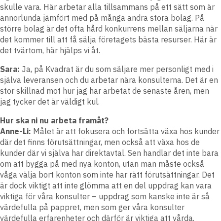
skulle vara. Här arbetar alla tillsammans på ett sätt som är
annorlunda jämfört med på många andra stora bolag. På
större bolag är det ofta hård konkurrens mellan säljarna när
det kommer till att få sälja företagets bästa resurser. Här är
det tvärtom, här hjälps vi åt.
Sara:
Ja, på Kvadrat är du som säljare mer personligt med i
själva leveransen och du arbetar nära konsulterna. Det är en
stor skillnad mot hur jag har arbetat de senaste åren, men
jag tycker det är väldigt kul.
Hur ska ni nu arbeta framåt?
Anne-Li:
Målet är att fokusera och fortsätta växa hos kunder
där det finns förutsättningar, men också att växa hos de
kunder där vi själva har direktavtal. Sen handlar det inte bara
om att bygga på med nya konton, utan man måste också
våga välja bort konton som inte har rätt förutsättningar. Det
är dock viktigt att inte glömma att en del uppdrag kan vara
viktiga för våra konsulter – uppdrag som kanske inte är så
värdefulla på pappret, men som ger våra konsulter
värdefulla erfarenheter och därför är viktiga att vårda.