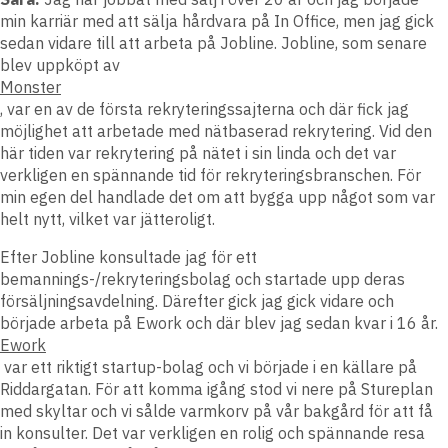
min karriär med att sälja hårdvara på In Office, men jag gick
sedan vidare till att arbeta på Jobline. Jobline, som senare
blev uppköpt av
Monster
, var en av de första rekryteringssajterna och där fick jag
möjlighet att arbetade med nätbaserad rekrytering. Vid den
här tiden var rekrytering på nätet i sin linda och det var
verkligen en spännande tid för rekryteringsbranschen. För
min egen del handlade det om att bygga upp något som var
helt nytt, vilket var jätteroligt.
Efter Jobline konsultade jag för ett
bemannings-/rekryteringsbolag och startade upp deras
försäljningsavdelning. Därefter gick jag gick vidare och
började arbeta på Ework och där blev jag sedan kvar i 16 år.
Ework
var ett riktigt startup-bolag och vi började i en källare på
Riddargatan. För att komma igång stod vi nere på Stureplan
med skyltar och vi sålde varmkorv på vår bakgård för att få
in konsulter. Det var verkligen en rolig och spännande resa