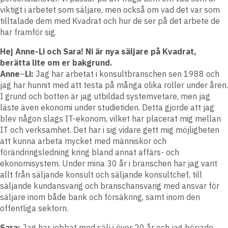
viktigt i arbetet som säljare, men också om vad det var som
tilltalade dem med Kvadrat och hur de ser på det arbete de
har framför sig.
Hej Anne-Li och Sara! Ni är nya säljare på Kvadrat,
berätta lite om er bakgrund.
Anne
–
Li:
Jag har arbetat i konsultbranschen sen 1988 och
jag har hunnit med att testa på många olika roller under åren.
I grund och botten är jag utbildad systemvetare, men jag
läste även ekonomi under studietiden. Detta gjorde att jag
blev någon slags IT-ekonom, vilket har placerat mig mellan
IT och verksamhet. Det har i sig vidare gett mig möjligheten
att kunna arbeta mycket med människor och
förändringsledning kring bland annat affärs- och
ekonomisystem. Under mina 30 år i branschen har jag varit
allt från säljande konsult och säljande konsultchef, till
säljande kundansvarig och branschansvarig med ansvar för
säljare inom både bank och försäkring, samt inom den
offentliga sektorn.
Sara:
Jag har jobbat med sälj i över 20 år och jag började