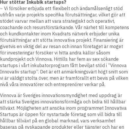
Hur stöttar Inkubik startups?
− Vi försöker erbjuda ett flexibelt och ändamålsenligt stöd
utifrån varje projekts specifika förutsättningar, vilket gör att
stödet varvar mellan att vara strategiskt och operativt,
coachande och resursförstärkande. Vår närhet till kompetens
och kundkontakter inom Kvadrats nätverk erbjuder unika
förutsättningar att stötta innovativa projekt. Finansiering är
givetvis en viktig del av resan och innan företaget är moget
för investeringar försöker vi hitta andra källor såsom
kundprojekt och Vinnova. Hittills har fem av sex sökande
startups i vårt inkubatorprogram fått beviljat stöd i ”Vinnova
Innovativ startup”. Det är ett anmärkningsvärt högt snitt som
vi är väldigt stolta över, men är framförallt ett bevis på vilken
nivå våra innovatörer och entreprenörer verkar på.
Vinnova är Sveriges innovationsmyndighet med uppdrag är
att stärka Sveriges innovationsförmåga och bidra till hållbar
tillväxt. Möjligheten att ansöka inom programmet Innovativa
Startups är öppen för nystartade företag som vill bidra till
hållbar tillväxt på en global marknad, vars verksamhet
baseras på nyskapande produkter eller tjänster och har en