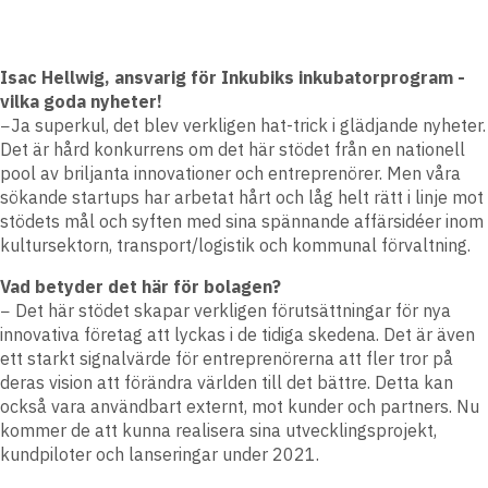
Isac Hellwig, ansvarig för Inkubiks inkubatorprogram -
vilka goda nyheter!
−Ja superkul, det blev verkligen hat-trick i glädjande nyheter.
Det är hård konkurrens om det här stödet från en nationell
pool av briljanta innovationer och entreprenörer. Men våra
sökande startups har arbetat hårt och låg helt rätt i linje mot
stödets mål och syften med sina spännande affärsidéer inom
kultursektorn, transport/logistik och kommunal förvaltning.
Vad betyder det här för bolagen?
− Det här stödet skapar verkligen förutsättningar för nya
innovativa företag att lyckas i de tidiga skedena. Det är även
ett starkt signalvärde för entreprenörerna att fler tror på
deras vision att förändra världen till det bättre. Detta kan
också vara användbart externt, mot kunder och partners. Nu
kommer de att kunna realisera sina utvecklingsprojekt,
kundpiloter och lanseringar under 2021.