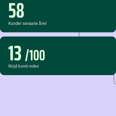
58
Kunder senaste året
13
/100
Nöjd kund-index