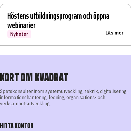
Höstens utbildningsprogram och öppna
Maximera er Azure-Investering
Accelerera er digitala transformation
Maximera er effektivitet och automatisera
Optimera er verksamhet med AI
AI i det dagliga scrumarbetet
webinarier
LÄS VIDARE
Läs mer
Läs mer
Läs mer
Läs mer
Läs mer
Läs mer
Erbjudande Azure
Erbjudande Lowcode
Erbjudande Power platform
Erbjudande AI
Blogginlägg
Nyheter
KORT OM KVADRAT
Spetskonsulter inom systemutveckling, teknik, digitalisering,
informationshantering, ledning, organisations- och
verksamhetsutveckling.
HITTA KONTOR