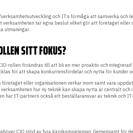
verksamhetsutveckling och IT:s förmåga att samverka och lev
t verksamheten tar egna beslut vilket gör att företaget eller
a utmaningar.
LLEN SITT FOKUS?
rollen förändras till att bli en mer proaktiv och integrerad
las för att skapa konkurrensfördelar och nytta för kunder oc
m företaget eller organisationen verkar inom samt vara uppda
ör verksamheten hur ny teknik kan skapa nytta är centralt o
n har IT-partnern också ett beställaransvar av teknik och IT-
er behöver CIO stöd av fyra kärnkompetenser. Gemensamt för d