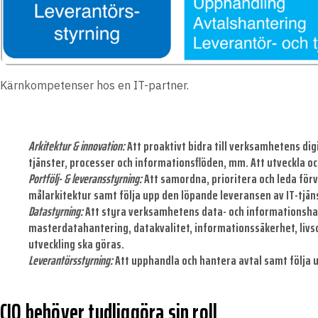
Kärnkompetenser hos en IT-partner.
Arkitektur & innovation:
Att proaktivt bidra till verksamhetens dig
tjänster, processer och informationsflöden, mm. Att utveckla 
Portfölj- & leveransstyrning:
Att samordna, prioritera och leda förv
målarkitektur samt följa upp den löpande leveransen av IT-tjäns
Datastyrning:
Att styra verksamhetens data- och informationshante
masterdatahantering, datakvalitet, informationssäkerhet, livs
utveckling ska göras.
Leverantörsstyrning:
Att upphandla och hantera avtal samt följa u
CIO behöver tydliggöra sin roll