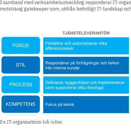
I samband med verksamhetsutveckling responderar IT-organis
motsträvig gatekeeper som, utifrån befintligt IT-landskap o
En IT-organisations två roller.