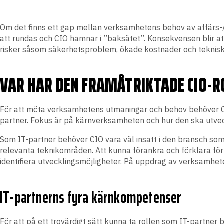
Om det finns ett gap mellan verksamhetens behov av affärs-/
att rundas och CIO hamnar i ”baksätet”. Konsekvensen blir at
risker såsom säkerhetsproblem, ökade kostnader och teknisk
VAR HAR DEN FRAMÅTRIKTADE CIO-RO
För att möta verksamhetens utmaningar och behov behöver CIO-
partner. Fokus är på kärnverksamheten och hur den ska utveck
Som IT-partner behöver CIO vara väl insatt i den bransch so
relevanta teknikområden. Att kunna förankra och förklara f
identifiera utvecklingsmöjligheter. På uppdrag av verksamhete
IT-partnerns fyra kärnkompetenser
För att på ett trovärdigt sätt kunna ta rollen som IT-partn