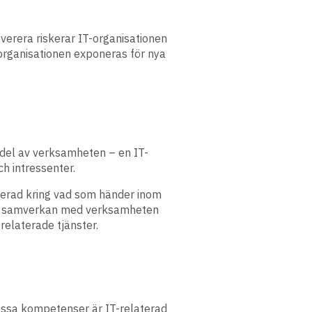
erera riskerar IT-organisationen
 organisationen exponeras för nya
 del av verksamheten – en IT-
h intressenter.
terad kring vad som händer inom
ch i samverkan med verksamheten
relaterade tjänster.
essa kompetenser är IT-relaterad