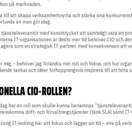
ition på marknaden.
dra till att skapa verksamhetsnytta och stärka sina konkurrens
orlunda än man gör idag.
tjänsteleverantör med konststycket att samtidigt vara en proa
terna IT-organisationen är desto mer tid behöver CIO och den
tt agera som en strategisk IT-partner, med konsekvensen att v
ör mig – behöver jag förändra min roll och fokus, och hur org
nde tankar och idéer förhoppningsvis inspirera till att hitta
ONELLA CIO-ROLLEN?
 av idag har en roll som skulle kunna benämnas ”tjänsteleveran
enskomna drift- och förvaltningstjänster (tänk SLA) samt IT-u
övrig IT-ledning har sitt fokus och lägger sin tid – inte på ve