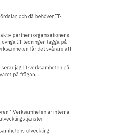
fördelar, och då behöver IT-
ktiv partner i organisationens
 övriga IT-ledningen lägga på
erksamheten får det svårare att
aniserar jag IT-verksamheten på
 svaret på frågan…
tören”. Verksamheten är interna
tvecklingstjänster.
rksamhetens utveckling.