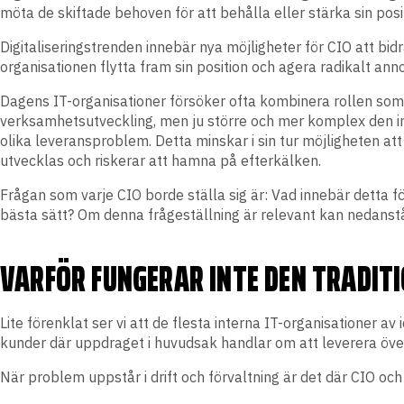
möta de skiftade behoven för att behålla eller stärka sin pos
Digitaliseringstrenden innebär nya möjligheter för CIO att bi
organisationen flytta fram sin position och agera radikalt ann
Dagens IT-organisationer försöker ofta kombinera rollen som 
verksamhetsutveckling, men ju större och mer komplex den in
olika leveransproblem. Detta minskar i sin tur möjligheten a
utvecklas och riskerar att hamna på efterkälken.
Frågan som varje CIO borde ställa sig är: Vad innebär detta f
bästa sätt? Om denna frågeställning är relevant kan nedanståe
VARFÖR FUNGERAR INTE DEN TRADITI
Lite förenklat ser vi att de flesta interna IT-organisationer
kunder där uppdraget i huvudsak handlar om att leverera över
När problem uppstår i drift och förvaltning är det där CIO och 