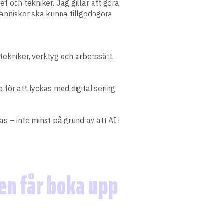
 och tekniker. Jag gillar att göra
änniskor ska kunna tillgodogöra
ekniker, verktyg och arbetssätt.
för att lyckas med digitalisering
 – inte minst på grund av att AI i
en får boka upp