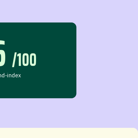
6
/100
nd-index