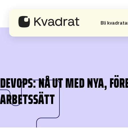
Bli kvadrata
DEVOPS: NÅ UT MED NYA, FÖ
ARBETSSÄTT