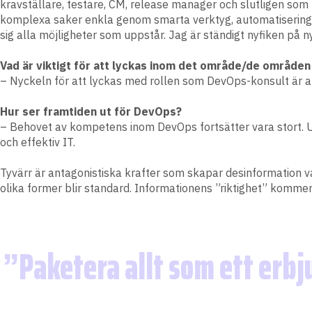
kravställare, testare, CM, release manager och slutligen som 
komplexa saker enkla genom smarta verktyg, automatisering o
sig alla möjligheter som uppstår. Jag är ständigt nyfiken på ny
Vad är viktigt för att lyckas inom det område/de områden
– Nyckeln för att lyckas med rollen som DevOps-konsult är att
Hur ser framtiden ut för DevOps?
– Behovet av kompetens inom DevOps fortsätter vara stort. Utv
och effektiv IT.
Tyvärr är antagonistiska krafter som skapar desinformation va
olika former blir standard. Informationens ”riktighet” kommer 
Paketera allt som ett erb