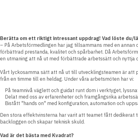
Berätta om ett riktigt intressant uppdrag! Vad löste du/l
– På Arbetsförmedlingen har jag tillsammans med en annan de
förbättrad prestanda, kvalitet och spårbarhet. Då Arbetsförm
en utmaning att nå ut med förbättrade arbetssätt och nyttja 
Vårt lyckosamma sätt att nå ut till utvecklingsteamen är att
från en timme till en heldag. Under våra arbetsmöten har vi:
På teamnivå väglett och guidat runt dom i verktyget, lyssn
Delat med oss av erfarenheter och framgångsrika arbetssä
Bistått "hands on" med konfiguration, automation och uppsät
Den stora effektvinsterna har varit att teamet fått dedikerat 
backloggen och skapar teknisk skuld.
Vad är det bästa med Kvadrat?