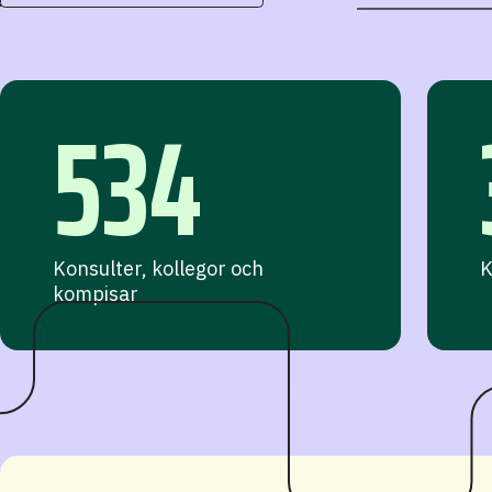
534
Konsulter, kollegor och
K
kompisar