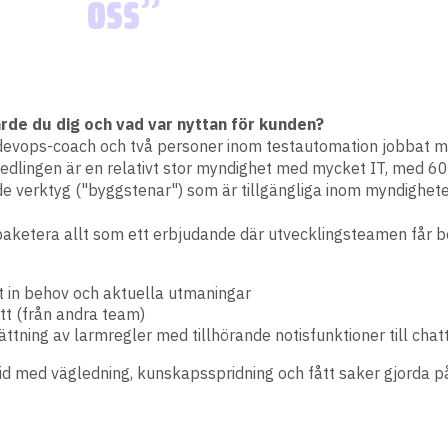
oss
ärde du dig och vad var nyttan för kunden?
vops-coach och två personer inom testautomation jobbat med e
edlingen är en relativt stor myndighet med mycket IT, med 60
de verktyg ("byggstenar") som är tillgängliga inom myndighete
 paketera allt som ett erbjudande där utvecklingsteamen får 
at in behov och aktuella utmaningar
tt (från andra team)
tning av larmregler med tillhörande notisfunktioner till chat
tid med vägledning, kunskapsspridning och fått saker gjorda på