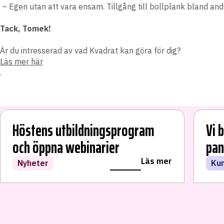
– Egen utan att vara ensam. Tillgång till bollplank bland andr
Tack, Tomek!
Är du intresserad av vad Kvadrat kan göra för dig?
Läs mer här
.
Höstens utbildningsprogram
Vi 
och öppna webinarier
pan
LÄS VIDARE
Läs mer
Nyheter
Ku