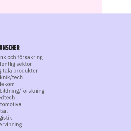
ANSCHER
nk och försäkring
fentlig sektor
gitala produkter
knik/tech
lekom
bildning/forskning
dtech
tomotive
tail
gistik
ervinning