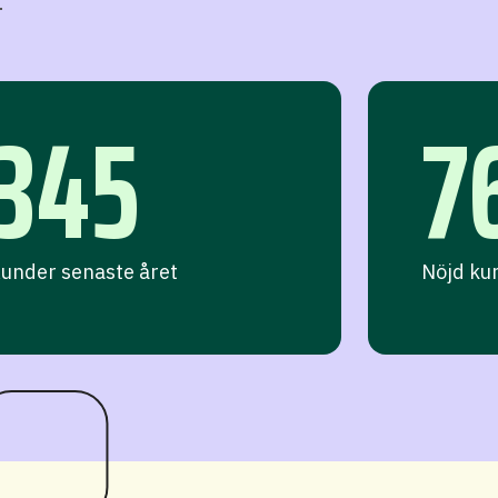
345
7
under senaste året
Nöjd ku