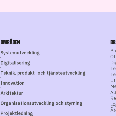
OMRÅDEN
BR
Ba
Systemutveckling
Of
Di
Digitalisering
Te
Teknik, produkt- och tjänsteutveckling
Te
Ut
Innovation
Me
Au
Arkitektur
Re
Organisationsutveckling och styrning
Lo
Åt
Projektledning