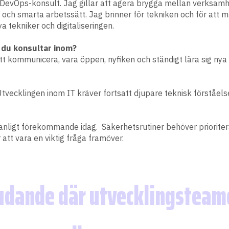
DevOps-konsult. Jag gillar att agera brygga mellan verksamhet
ch smarta arbetssätt. Jag brinner för tekniken och för att m
a tekniker och digitaliseringen.
 du konsultar inom?
 kommunicera, vara öppen, nyfiken och ständigt lära sig nya t
ecklingen inom IT kräver fortsatt djupare teknisk förståelse 
nligt förekommande idag. Säkerhetsrutiner behöver prioriteras
att vara en viktig fråga framöver.
judande där utvecklingsteam