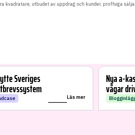
a kvadratare, utbudet av uppdrag och kunder, proffsiga säljare
bytte Sveriges
Nya a-kas
tbrevssystem
vågar dri
Läs mer
ndcase
Blogginläg