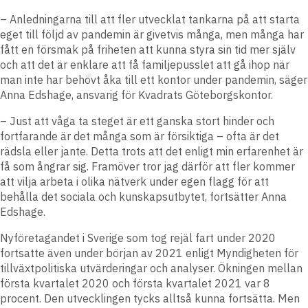
– Anledningarna till att fler utvecklat tankarna på att starta
eget till följd av pandemin är givetvis många, men många har
fått en försmak på friheten att kunna styra sin tid mer själv
och att det är enklare att få familjepusslet att gå ihop när
man inte har behövt åka till ett kontor under pandemin, säger
Anna Edshage, ansvarig för Kvadrats Göteborgskontor.
– Just att våga ta steget är ett ganska stort hinder och
fortfarande är det många som är försiktiga – ofta är det
rädsla eller jante. Detta trots att det enligt min erfarenhet är
få som ångrar sig. Framöver tror jag därför att fler kommer
att vilja arbeta i olika nätverk under egen flagg för att
behålla det sociala och kunskapsutbytet, fortsätter Anna
Edshage.
Nyföretagandet i Sverige som tog rejäl fart under 2020
fortsatte även under början av 2021 enligt Myndigheten för
tillväxtpolitiska utvärderingar och analyser. Ökningen mellan
första kvartalet 2020 och första kvartalet 2021 var 8
procent. Den utvecklingen tycks alltså kunna fortsätta. Men