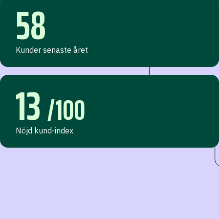
58
Kunder senaste året
13
/100
Nöjd kund-index