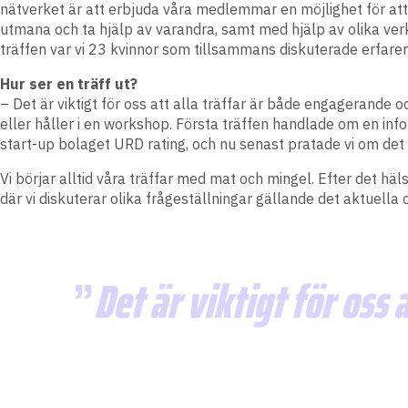
nätverket är att erbjuda våra medlemmar en möjlighet för att b
utmana och ta hjälp av varandra, samt med hjälp av olika ver
träffen var vi 23 kvinnor som tillsammans diskuterade erfaren
Hur ser en träff ut?
– Det är viktigt för oss att alla träffar är både engagerande o
eller håller i en workshop. Första träffen handlade om en in
start-up bolaget URD rating, och nu senast pratade vi om det 
Vi börjar alltid våra träffar med mat och mingel. Efter det häl
där vi diskuterar olika frågeställningar gällande det aktuella 
Det är viktigt för oss