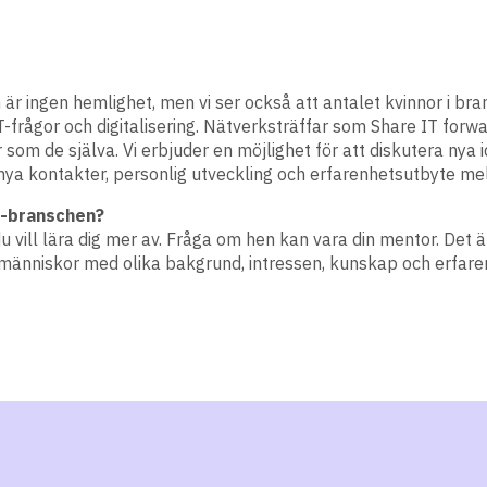
är ingen hemlighet, men vi ser också att antalet kvinnor i br
 IT-frågor och digitalisering. Nätverksträffar som Share IT forw
er som de själva. Vi erbjuder en möjlighet för att diskutera ny
a nya kontakter, personlig utveckling och erfarenhetsutbyte 
IT-branschen?
vill lära dig mer av. Fråga om hen kan vara din mentor. Det ä
människor med olika bakgrund, intressen, kunskap och erfaren