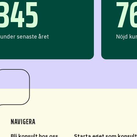
345
7
under senaste året
Nöjd ku
NAVIGERA
Bli konsult hos oss
Starta eget som konsul