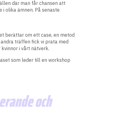
fällen där man får chansen att
e i olika ämnen. På senaste
rket berättar om ett case, en metod
ndra träffen fick vi prata med
kvinnor i vårt nätverk.
 caset som leder till en workshop
gerande och