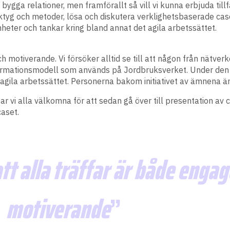
ygga relationer, men framförallt så vill vi kunna erbjuda till
ktyg och metoder, lösa och diskutera verklighetsbaserade cas
heter och tankar kring bland annat det agila arbetssättet.
ch motiverande. Vi försöker alltid se till att någon från nätve
formationsmodell som används på Jordbruksverket. Under den a
agila arbetssättet. Personerna bakom initiativet av ämnena är 
sar vi alla välkomna för att sedan gå över till presentation av
caset.
 att alla träffar är både enga
motiverande