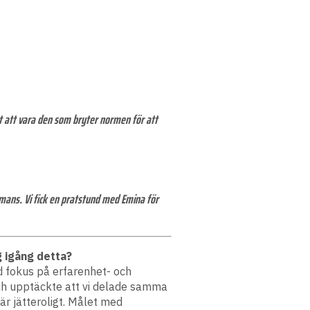
ätt att vara den som bryter normen för att
mmans. Vi fick en pratstund med Emina för
g igång detta?
d fokus på erfarenhet- och
och upptäckte att vi delade samma
är jätteroligt. Målet med