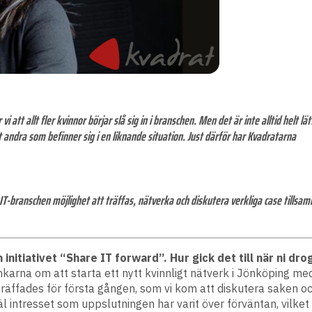
tt allt fler kvinnor börjar slå sig in i branschen. Men det är inte alltid helt l
 andra som befinner sig i en liknande situation. Just därför har Kvadratarna
i IT-branschen möjlighet att träffas, nätverka och diskutera verkliga case tillsa
nitiativet “Share IT forward”. Hur gick det till när ni dro
karna om att starta ett nytt kvinnligt nätverk i Jönköping me
träffades för första gången, som vi kom att diskutera saken 
l intresset som uppslutningen har varit över förväntan, vilket 