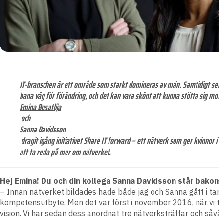
IT-branschen är ett område som starkt domineras av män. Samtidigt ser vi a
bana väg för förändring, och det kan vara skönt att kunna stötta sig mot
Emina Busatlija
och
Sanna Davidsson
dragit igång initiativet Share IT forward – ett nätverk som ger kvinnor 
att ta reda på mer om nätverket.
Hej Emina! Du och din kollega Sanna Davidsson står bakom i
– Innan nätverket bildades hade både jag och Sanna gått i tan
kompetensutbyte. Men det var först i november 2016, när vi 
vision. Vi har sedan dess anordnat tre nätverksträffar och såvä