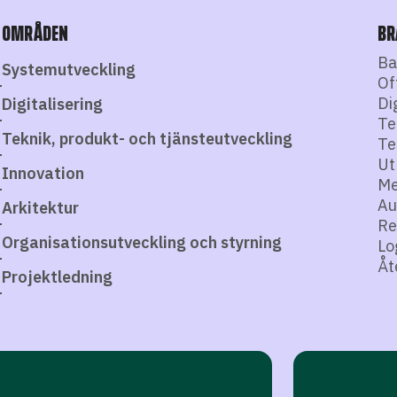
OMRÅDEN
BR
Ba
Systemutveckling
Of
Di
Digitalisering
Te
Teknik, produkt- och tjänsteutveckling
Te
Ut
Innovation
Me
Au
Arkitektur
Re
Organisationsutveckling och styrning
Lo
Åt
Projektledning