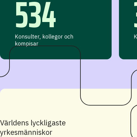
534
Konsulter, kollegor och
K
kompisar
Världens lyckligaste
yrkesmänniskor