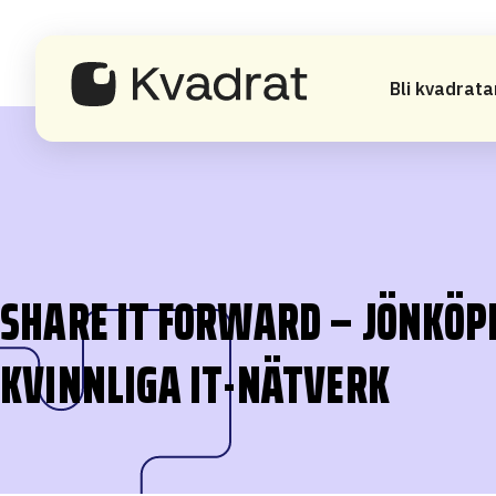
Bli kvadrata
SHARE IT FORWARD – JÖNKÖP
KVINNLIGA IT-NÄTVERK