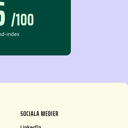
6
/100
nd-index
SOCIALA MEDIER
t
LinkedIn